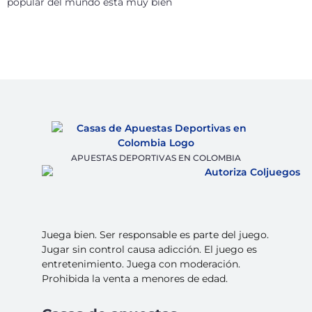
popular del mundo está muy bien
APUESTAS DEPORTIVAS EN COLOMBIA
Juega bien. Ser responsable es parte del juego.
Jugar sin control causa adicción. El juego es
entretenimiento. Juega con moderación.
Prohibida la venta a menores de edad.