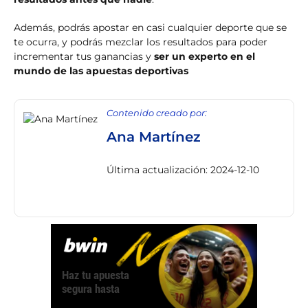
Además, podrás apostar en casi cualquier deporte que se
te ocurra, y podrás mezclar los resultados para poder
incrementar tus ganancias y
ser un experto en el
mundo de las apuestas deportivas
Contenido creado por:
Ana Martínez
Última actualización: 2024-12-10