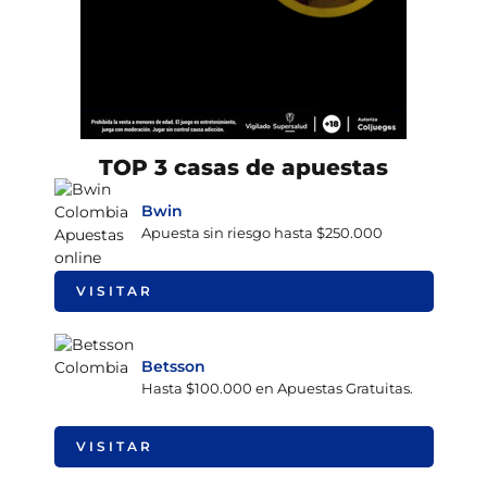
TOP 3 casas de apuestas
Bwin
Apuesta sin riesgo hasta $250.000
VISITAR
Betsson
Hasta $100.000 en Apuestas Gratuitas.
VISITAR