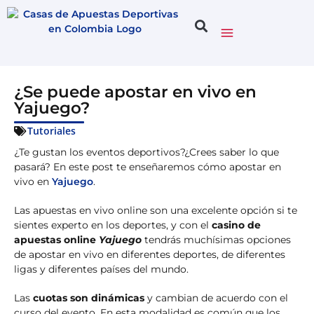
¿Se puede apostar en vivo en
Yajuego?
Tutoriales
¿Te gustan los eventos deportivos?¿Crees saber lo que
pasará? En este post te enseñaremos cómo apostar en
vivo en
Yajuego
.
Las apuestas en vivo online son una excelente opción si te
sientes experto en los deportes, y con el
casino de
apuestas online
Yajuego
tendrás muchísimas opciones
de apostar en vivo en diferentes deportes, de diferentes
ligas y diferentes países del mundo.
Las
cuotas son dinámicas
y cambian de acuerdo con el
curso del evento. En esta modalidad es común que los