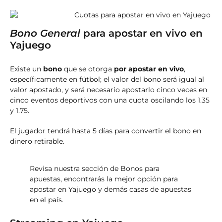
Bono General
para apostar en vivo en
Yajuego
Existe un
bono
que se otorga
por apostar en vivo
,
específicamente en fútbol; el valor del bono será igual al
valor apostado, y será necesario apostarlo cinco veces en
cinco eventos deportivos con una cuota oscilando los 1.35
y 1.75.
El jugador tendrá hasta 5 días para convertir el bono en
dinero retirable.
Revisa nuestra sección de Bonos para
apuestas, encontrarás la mejor opción para
apostar en Yajuego y demás casas de apuestas
en el país.