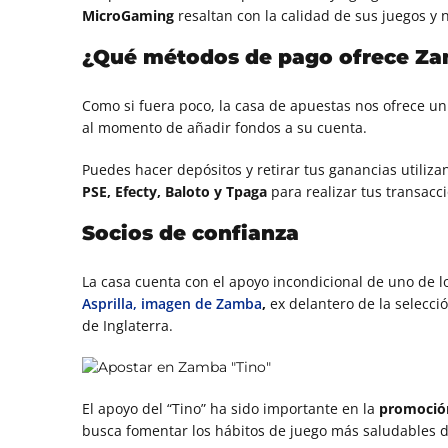
MicroGaming
resaltan con la calidad de sus juegos y 
¿Qué métodos de pago ofrece Z
Como si fuera poco, la casa de apuestas nos ofrece 
al momento de añadir fondos a su cuenta.
Puedes hacer depósitos y retirar tus ganancias utiliz
PSE, Efecty, Baloto y Tpaga
para realizar tus transacc
Socios de confianza
La casa cuenta con el apoyo incondicional de uno de 
Asprilla, imagen de Zamba
,
ex delantero de la selecció
de Inglaterra.
El apoyo del “Tino” ha sido importante en la
promoción
busca fomentar los hábitos de juego más saludables 