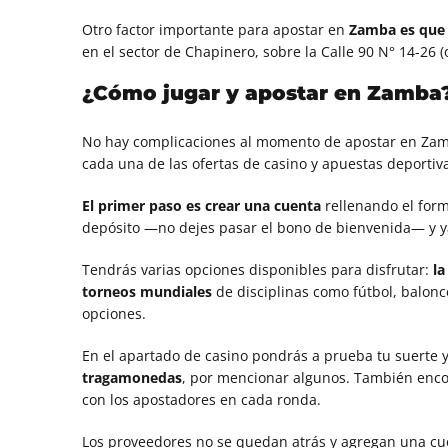
Otro factor importante para apostar en
Zamba es que p
en el sector de Chapinero, sobre la Calle 90 N° 14-26 (
¿Cómo jugar y apostar en Zamba
No hay complicaciones al momento de apostar en Za
cada una de las ofertas de casino y apuestas deportiv
El primer paso es crear una cuenta
rellenando el form
depósito —no dejes pasar el bono de bienvenida— y ya
Tendrás varias opciones disponibles para disfrutar:
la
torneos mundiales
de disciplinas como fútbol, balonce
opciones.
En el apartado de casino pondrás a prueba tu suerte 
tragamonedas
, por mencionar algunos. También encon
con los apostadores en cada ronda.
Los proveedores no se quedan atrás y agregan una cu