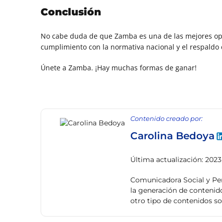
Conclusión
No cabe duda de que Zamba es una de las mejores opci
cumplimiento con la normativa nacional y el respaldo 
Únete a Zamba. ¡Hay muchas formas de ganar!
Contenido creado por:
Carolina Bedoya
Última actualización: 202
Comunicadora Social y Peri
la generación de contenidos
otro tipo de contenidos so