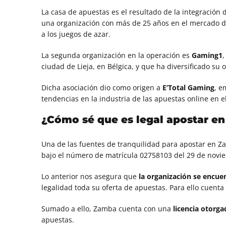
La casa de apuestas es el resultado de la integració
una organización con más de 25 años en el mercado d
a los juegos de azar.
La segunda organización en la operación es
Gaming1
,
ciudad de Lieja, en Bélgica, y que ha diversificado su 
Dicha asociación dio como origen a
E’Total Gaming
, e
tendencias en la industria de las apuestas online en e
¿Cómo sé que es legal apostar e
Una de las fuentes de tranquilidad para apostar en 
bajo el número de matrícula 02758103 del 29 de novi
Lo anterior nos asegura que
la organización se encue
legalidad toda su oferta de apuestas. Para ello cuent
Sumado a ello, Zamba cuenta con una
licencia otorga
apuestas.