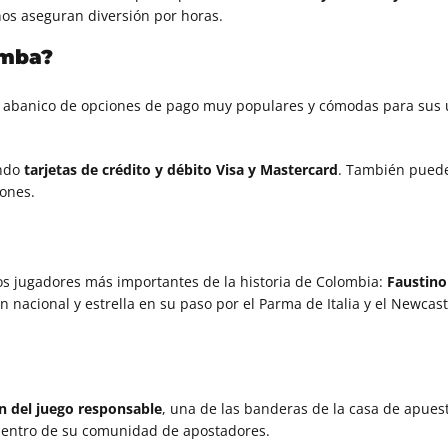
nos aseguran diversión por horas.
amba?
un abanico de opciones de pago muy populares y cómodas para sus 
ando
tarjetas de crédito y débito Visa y Mastercard
. También puede
iones.
los jugadores más importantes de la historia de Colombia:
Faustin
n nacional y estrella en su paso por el Parma de Italia y el Newcas
 del juego responsable
, una de las banderas de la casa de apues
dentro de su comunidad de apostadores.