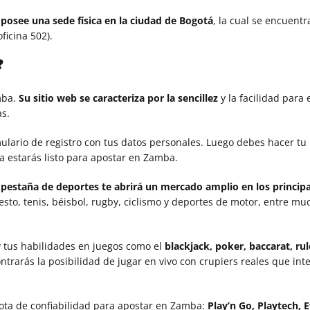
osee una sede física en la ciudad de Bogotá
, la cual se encuent
oficina 502).
?
mba.
Su sitio web se caracteriza por la sencillez
y la facilidad para
as.
ulario de registro con tus datos personales. Luego debes hacer tu
 estarás listo para apostar en Zamba.
 pestaña de deportes te abrirá un mercado amplio en los principa
sto, tenis, béisbol, rugby, ciclismo y deportes de motor, entre mu
y tus habilidades en juegos como el
blackjack, poker, baccarat, rul
trarás la posibilidad de jugar en vivo con crupiers reales que int
ota de confiabilidad para apostar en Zamba:
Play’n Go, Playtech, 