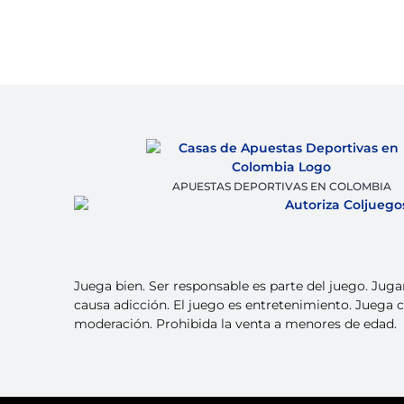
APUESTAS DEPORTIVAS EN COLOMBIA
Juega bien. Ser responsable es parte del juego. Juga
causa adicción. El juego es entretenimiento. Juega 
moderación. Prohibida la venta a menores de edad.