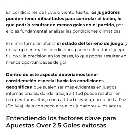
En condiciones de lluvia o viento fuerte,
los jugadores
pueden tener dificultades para controlar el balón, lo
que podría resultar en menos goles en el partido
, por
ello es fundamental analizar las condiciones climáticas.
El clima también afecta
el estado del terreno de juego
, y
un campo en malas condiciones puede dificultar el juego
fluido y la precisión en los pases, lo que podría resultar en
menos oportunidades de gol.
Dentro de este aspecto deberíamos tener
consideración especial hacia las condiciones
geográficas
, que suelen ser más evidentes en juegos
internacionales, donde la baja altitud puede resultar en
temperaturas altas, o una altitud elevada, como de La Paz
(Bolivia), deja con poco aire a los jugadores y los agota.
Entendiendo los factores clave para
Apuestas Over 2.5 Goles exitosas