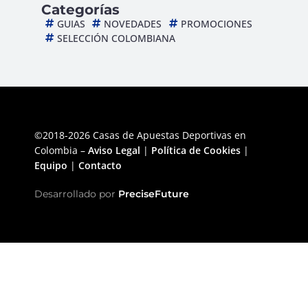
Categorías
GUIAS
NOVEDADES
PROMOCIONES
SELECCIÓN COLOMBIANA
©2018-2026 Casas de Apuestas Deportivas en
Colombia –
Aviso Legal
|
Política de Cookies
|
Equipo
|
Contacto
Desarrollado por
PreciseFuture