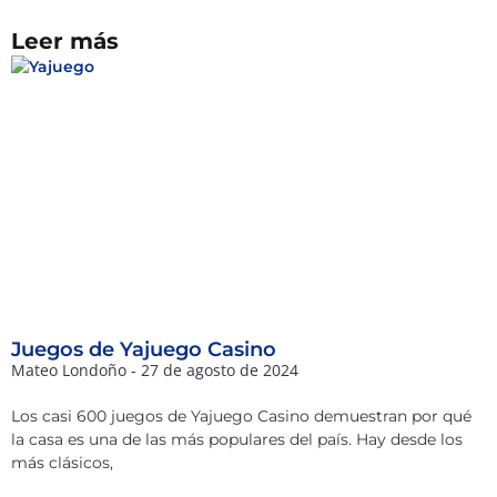
Leer más
Juegos de Yajuego Casino
Mateo Londoño
27 de agosto de 2024
Los casi 600 juegos de Yajuego Casino demuestran por qué
la casa es una de las más populares del país. Hay desde los
más clásicos,