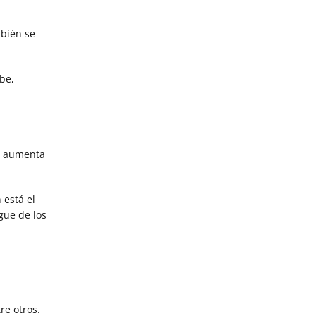
mbién se
be,
e aumenta
 está el
gue de los
re otros.