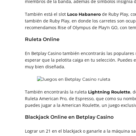
miembros de la banda, además de símbolos insignia de
También está el slot
de Ruby Play, co
Loco Habanero
también de Ruby Play, en donde los carretes son ocup
recomendamos
Rise of Olympus
de Play’n GO, con tem
Ruleta Online
En Betplay Casino también encontrarás las populares 
esperar que la pelotita caiga en tu selección. Puedes e
muy bien diseñada.
También encontrarás la ruleta
, 
Lightning Roulette
Ruleta American Pro
, de Espresso, que como su nombre
puedes jugar a la
American Roulette, un juego exclusi
Blackjack Online en Betplay Casino
Lograr un 21 en el blackjack o ganarle a la máquina s