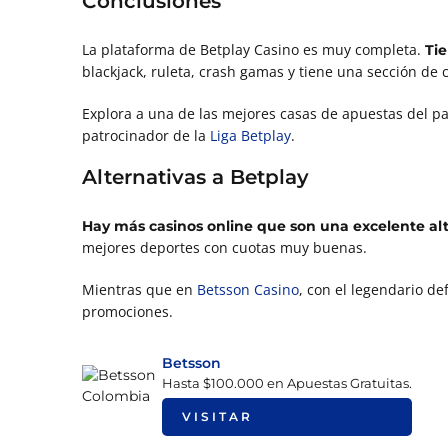
Conclusiones
La plataforma de Betplay Casino es muy completa.
Tie
blackjack, ruleta, crash gamas y tiene una sección de 
Explora a una de las mejores casas de apuestas del pa
patrocinador de la
Liga Betplay
.
Alternativas a Betplay
Hay más casinos online que son una excelente alt
mejores deportes con cuotas muy buenas.
Mientras que en
Betsson Casino
, con el legendario d
promociones.
Betsson
Hasta $100.000 en Apuestas Gratuitas.
VISITAR