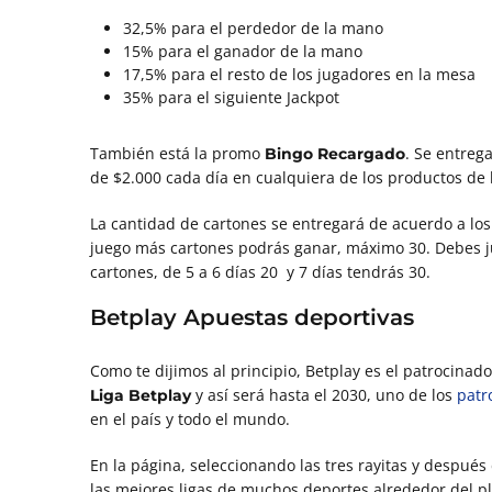
32,5% para el perdedor de la mano
15% para el ganador de la mano
17,5% para el resto de los jugadores en la mesa
35% para el siguiente Jackpot
También está la promo
. Se entreg
Bingo Recargado
de $2.000 cada día en cualquiera de los productos de l
La cantidad de cartones se entregará de acuerdo a los
juego más cartones podrás ganar, máximo 30. Debes ju
cartones, de 5 a 6 días 20 y 7 días tendrás 30.
Betplay Apuestas deportivas
Como te dijimos al principio, Betplay es el patrocinado
y así será hasta el 2030, uno de los
patr
Liga Betplay
en el país y todo el mundo.
En la página, seleccionando las tres rayitas y despué
las mejores ligas
de muchos deportes alrededor del pla