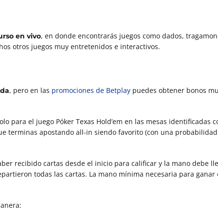
, en donde encontrarás juegos como dados, tragamon
rso en vivo
hos otros juegos muy entretenidos e interactivos.
, pero
en las
promociones de Betplay
puedes obtener bonos m
ida
solo para el juego Póker Texas Hold’em en las mesas identificadas 
ue terminas apostando all-in siendo favorito (con una probabilidad
 recibido cartas desde el inicio para calificar y la mano debe lle
repartieron todas las cartas. La mano mínima necesaria para ganar 
manera: