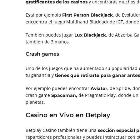
y
encontrarás muchos de 
gratificantes de los casinos
Está por ejemplo
, de Evoluti
First Person Blackjack
encuentra el juego
Multihand Blackjack
de IGT, donde
También puedes jugar
, de Abzorba Ga
Lux Blackjack
también de 3 manos.
Crash games
Uno de los juegos que ha aumentado su popularidad e
tu ganancia y
tienes que retirarte para ganar ante
Por ejemplo puedes encontrar
, de Spribe, do
Aviator
crash game
de Pragmatic Play, donde un a
Spaceman,
planetas.
Casino en Vivo en Betplay
Betplay Casino también tiene una
sección especial p
repartidores profesionales y puedes interactuar con ot