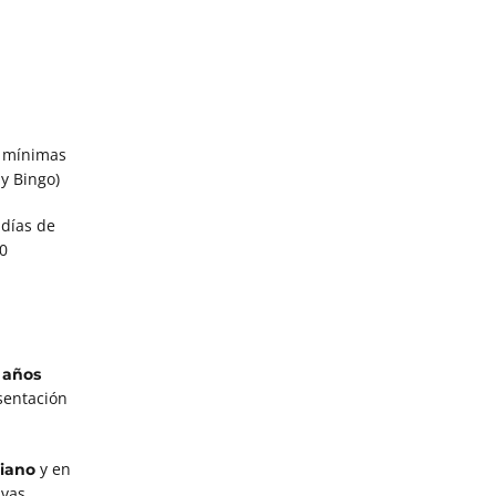
s mínimas
 y Bingo)
 días de
10
 años
sentación
y en
biano
vas,