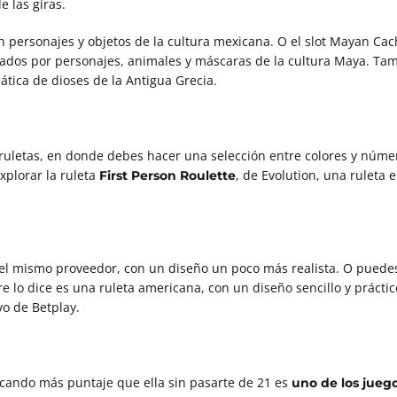
 las giras.
n personajes y objetos de la cultura mexicana. O el slot
Mayan Cac
ados por personajes, animales y máscaras de la cultura Maya. Tam
ática de dioses de la Antigua Grecia.
ruletas, en donde debes hacer una selección entre colores y núme
xplorar la ruleta
, de Evolution, una ruleta 
First Person Roulette
del mismo proveedor, con un diseño un poco más realista. O puede
 lo dice es una ruleta americana, con un diseño sencillo y práctic
vo de Betplay.
acando más puntaje que ella sin pasarte de 21 es
uno de los jueg