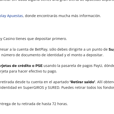
play Apuestas
, donde encontrarás mucha más información.
lay Casino tienes que depositar primero.
gresar a la cuenta de BetPlay, sólo debes dirigirte a un punto de
Su
el número de documento de identidad y el monto a depositar.
usando la pasarela de pagos PayU, dónde
arjetas de crédito o PSE
arjeta para hacer efectivo tu pago.
 retirada desde tu cuenta en el apartado
. Allí obte
‘Retirar saldo’
identidad en SuperGIROS y SURED. Puedes retirar todos los fondos
ntrega de tu retirada de hasta 72 horas.