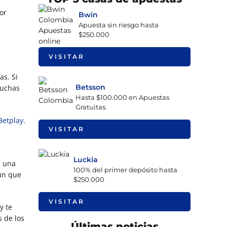
or
Bwin
Apuesta sin riesgo hasta
$250.000
VISITAR
as. Si
Betsson
muchas
Hasta $100.000 en Apuestas
Gratuitas.
Betplay
.
VISITAR
Luckia
 una
100% del primer depósito hasta
mún que
$250.000
VISITAR
y te
 de los
Últimas noticias