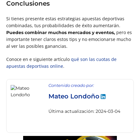
Conclusiones
Si tienes presente estas estrategias apuestas deportivas
combinadas, tus probabilidades de éxito aumentarán.
pero es
Puedes combinar muchos mercados y eventos,
importante tener claros estos tips y no emocionarse mucho
al ver las posibles ganancias.
Conoce en e siguiente artículo
qué son las cuotas de
apuestas deportivas online
.
Contenido creado por:
Mateo Londoño
Última actualización: 2024-03-04