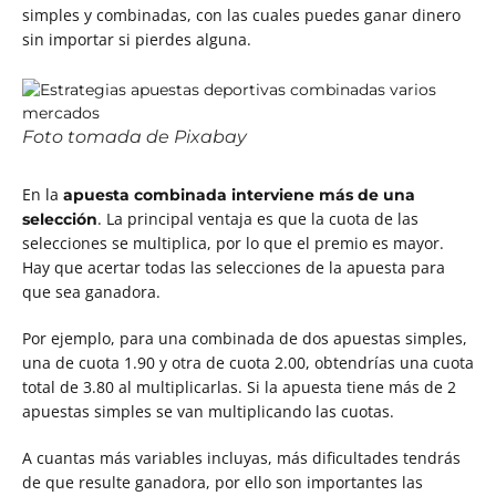
simples y combinadas, con las cuales puedes ganar dinero
sin importar si pierdes alguna.
Foto tomada de Pixabay
En la
apuesta combinada
interviene más de una
. La principal ventaja es que la cuota de las
selección
selecciones se multiplica, por lo que el premio es mayor.
Hay que acertar todas las selecciones de la apuesta para
que sea ganadora.
Por ejemplo, para una combinada de dos apuestas simples,
una de cuota 1.90 y otra de cuota 2.00, obtendrías una cuota
total de 3.80 al multiplicarlas. Si la apuesta tiene más de 2
apuestas simples se van multiplicando las cuotas.
A cuantas más variables incluyas, más dificultades tendrás
de que resulte ganadora, por ello son importantes las