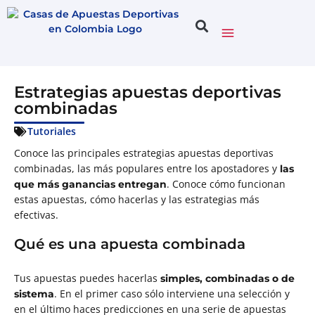
Estrategias apuestas deportivas
combinadas
Tutoriales
Conoce las principales estrategias apuestas deportivas
combinadas, las más populares entre los apostadores y
las
. Conoce cómo funcionan
que más ganancias entregan
estas apuestas, cómo hacerlas y las estrategias más
efectivas.
Qué es una apuesta combinada
Tus apuestas puedes hacerlas
simples, combinadas o de
. En el primer caso sólo interviene una selección y
sistema
en el último haces
predicciones en una serie de apuestas