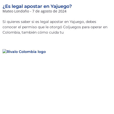
¿Es legal apostar en Yajuego?
Mateo Londoño
7 de agosto de 2024
Si quieres saber si es legal apostar en Yajuego, debes
conocer el permiso que le otorgó Coljuegos para operar en
Colombia, también cómo cuida tu