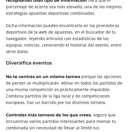
hará que el
recopilando todo tipo de información
porcentaje de acierto sea más elevado, una de las mejores
estrategias apuestas deportivas combinadas.
Dicha información puedes encontrarla en los pronósticos
deportivos de la web de apuestas, en el buscador de tu
navegador, leyendo artículos con estadísticas de los
equipos, noticias, conociendo el historial del evento, entre
otros datos.
Diversifica eventos
porque las opciones
No te centres en un mismo torneo
de perder se multiplicarán. Atinar en todos los partidos de
una misma competición es prácticamente imposible.
Combina partidos de la liga local y de competiciones
europeas, haz un barrido por los distintos torneos.
, seguro que
Controlas más torneos de los que crees
encuentras varios partidos interesantes para montar tu
combinada sin necesidad de llevar al límite tus