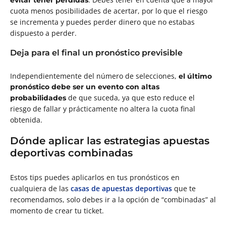
evitar tener pérdidas
cuota menos posibilidades de acertar, por lo que el riesgo
se incrementa y puedes perder dinero que no estabas
dispuesto a perder.
Deja para el final un pronóstico previsible
Independientemente del número de selecciones,
el último
pronóstico debe ser un evento con altas
de que suceda, ya que esto reduce el
probabilidades
riesgo de fallar y prácticamente no altera la cuota final
obtenida.
Dónde aplicar las estrategias apuestas
deportivas combinadas
Estos tips puedes aplicarlos en tus pronósticos en
cualquiera de las
casas de apuestas deportivas
que te
recomendamos, solo debes ir a la opción de “combinadas”
al
momento de crear tu ticket.