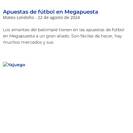
Apuestas de fútbol en Megapuesta
Mateo Londoño
22 de agosto de 2024
Los amantes del balompié tienen en las apuestas de fútbol
en Megapuesta a un gran aliado. Son fáciles de hacer, hay
muchos mercados y sus