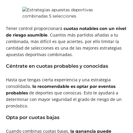
Tener control proporcionará
cuotas notables con un nivel
. Cuantos más partidos añadas a tu
de riesgo asumible
combinada, más difícil es que aciertes, por ello limitar la
cantidad de selecciones es una de las mejores estrategias
apuestas deportivas combinadas.
Céntrate en cuotas probables y conocidas
Hasta que tengas cierta experiencia y una estrategia
consolidada,
lo recomendable es optar por eventos
de deportes que conozcas. Esto te ayudará a
probables
determinar con mayor seguridad el grado de riesgo de un
pronóstico.
Opta por cuotas bajas
Cuando combinas cuotas bajas,
la ganancia puede