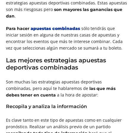
estrategias apuestas deportivas combinadas. Estas apuestas
son más riesgosas pero
son mayores las ganancias que
.
dan
sólo tendrás que
Para hacer
apuestas combinadas
iniciar sesión en alguna de nuestras casas de apuestas y
encontrar los eventos que más te interese combinar. Cada
vez que seleccionas algún mercado se sumará a tu boleto.
Las mejores estrategias apuestas
deportivas combinadas
Son muchas las estrategias apuestas deportivas
combinadas, pero aquí te hablaremos de
las que más
a la hora de apostar:
debes tener en cuenta
Recopila y analiza la información
Es clave tanto en este tipo de apuestas como en cualquier
pronóstico. Realizar un análisis previo de un partido