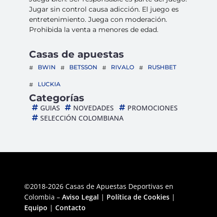
Jugar sin control causa adicción. El juego es
entretenimiento. Juega con moderación.
Prohibida la venta a menores de edad.
Casas de apuestas
BWIN
BETSSON
RIVALO
RUSHBET
LUCKIA
Categorías
GUIAS
NOVEDADES
PROMOCIONES
SELECCIÓN COLOMBIANA
©2018-2026 Casas de Apuestas Deportivas en
Colombia –
Aviso Legal
|
Política de Cookies
|
Equipo
|
Contacto