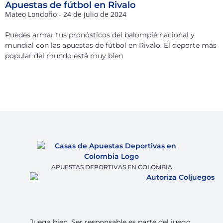
Apuestas de fútbol en Rivalo
Mateo Londoño
24 de julio de 2024
Puedes armar tus pronósticos del balompié nacional y
mundial con las apuestas de fútbol en Rivalo. El deporte más
popular del mundo está muy bien
APUESTAS DEPORTIVAS EN COLOMBIA
Juega bien. Ser responsable es parte del juego.