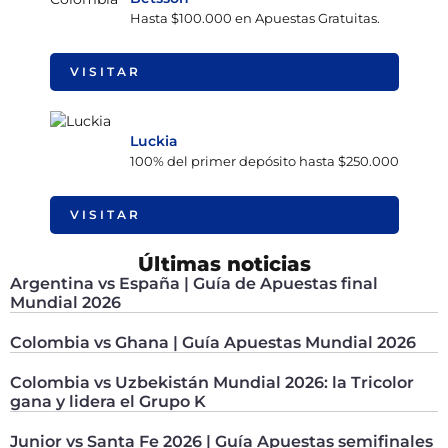
Hasta $100.000 en Apuestas Gratuitas.
VISITAR
Luckia
100% del primer depósito hasta $250.000
VISITAR
Últimas noticias
Argentina vs España | Guía de Apuestas final
Mundial 2026
Colombia vs Ghana | Guía Apuestas Mundial 2026
Colombia vs Uzbekistán Mundial 2026: la Tricolor
gana y lidera el Grupo K
Junior vs Santa Fe 2026 | Guía Apuestas semifinales