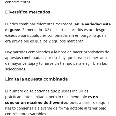
conocimientos.
Diversifica mercados
Puedes combinar diferentes mercados
¡en la variedad está
El mercado 1X2 de ciertos partidos es un riesgo
el gusto!
excesivo para cualquier combinada, sin embargo, lo que sí
era previsible es que los 2 equipos marcarán.
Hay partidos complicados a la hora de hacer pronósticos de
apuestas combinadas, por eso hay que buscar el mercado
de mayor ventaja y tomarse un tiempo para elegir bien las
selecciones.
Limita la apuesta combinada
El número de selecciones que puedes incluir es
prácticamente ilimitado, pero lo recomendable es
no
, pues a partir de aquí el
superar un máximo de 5 eventos
riesgo comienza a elevarse de forma notable al tener bajo
control tantas variables.