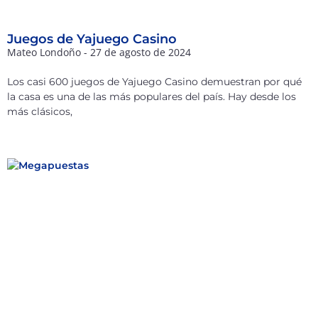
Juegos de Yajuego Casino
Mateo Londoño
27 de agosto de 2024
Los casi 600 juegos de Yajuego Casino demuestran por qué
la casa es una de las más populares del país. Hay desde los
más clásicos,