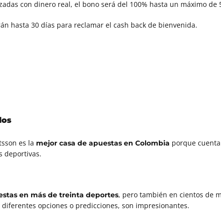
izadas con dinero real, el bono será del 100% hasta un máximo de 
rán hasta 30 días para reclamar el cash back de bienvenida.
dos
tsson es la
porque cuenta
mejor casa de apuestas en Colombia
s deportivas.
, pero también en cientos de 
stas en más de treinta deportes
 diferentes opciones o predicciones, son impresionantes.