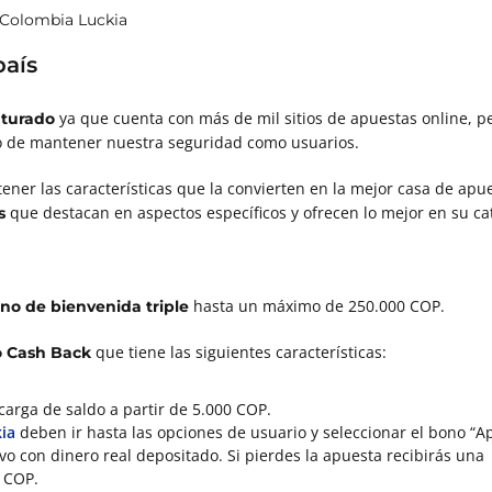
país
ya que cuenta con más de mil sitios de apuestas online, p
aturado
ro de mantener nuestra seguridad como usuarios.
ner las características que la convierten en la mejor casa de apu
que destacan en aspectos específicos y ofrecen lo mejor en su ca
s
hasta un máximo de 250.000 COP.
no de bienvenida triple
que tiene las siguientes características:
o Cash Back
carga de saldo a partir de 5.000 COP.
ia
deben ir hasta las opciones de usuario y seleccionar el bono “A
o con dinero real depositado. Si pierdes la apuesta recibirás una
 COP.