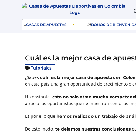
⭐
CASAS DE APUESTAS
🎁
BONOS DE BIENVENID
Cuál es la mejor casa de apue
Tutoriales
¿Sabes
cuál es la mejor casa de apuestas en Colo
en este país una gran oportunidad de crecimiento o e
No obstante,
esto no solo atrae mucha competencia
atrae a los oportunistas que se muestran como los mej
Es por ello que
hemos realizado un trabajo de anál
De este modo,
pa
te dejamos nuestras conclusiones