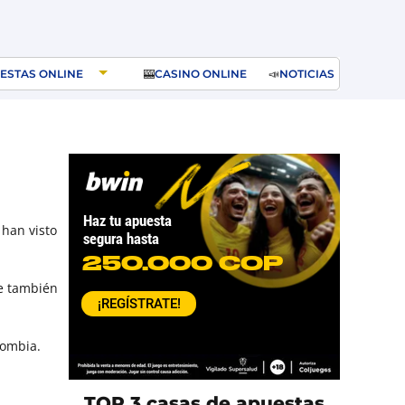
ESTAS ONLINE
🎰
CASINO ONLINE
📣
NOTICIAS
 han visto
ue también
lombia.
TOP 3 casas de apuestas