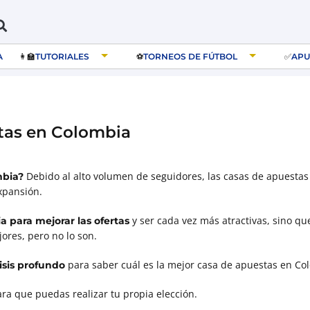
A
👩‍🏫
TUTORIALES
⚽️
TORNEOS DE FÚTBOL
✅
APU
stas en Colombia
Debido al alto volumen de seguidores, las casas de apuestas
mbia?
xpansión.
y ser cada vez más atractivas, sino q
 para mejorar las ofertas
ores, pero no lo son.
para saber cuál es la mejor casa de apuestas en Co
isis profundo
ra que puedas realizar tu propia elección.