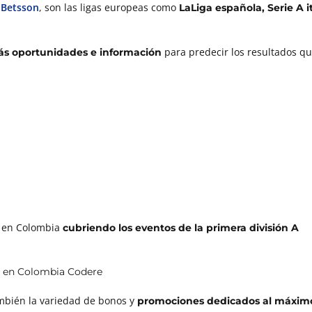
n
Betsson
, son las ligas europeas como
LaLiga española, Serie A i
para predecir los resultados q
ás oportunidades e información
s en Colombia
cubriendo los eventos de la primera división A
ambién la variedad de bonos y
promociones dedicados al máxim