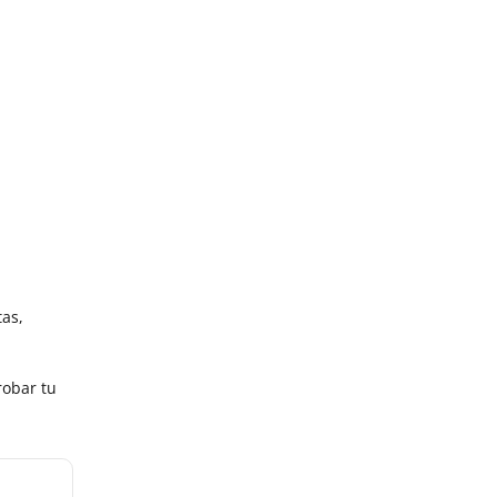
tas,
robar tu