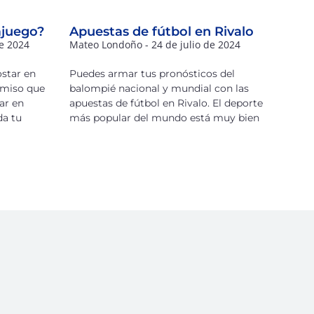
ajuego?
Apuestas de fútbol en Rivalo
e 2024
Mateo Londoño
24 de julio de 2024
ostar en
Puedes armar tus pronósticos del
rmiso que
balompié nacional y mundial con las
ar en
apuestas de fútbol en Rivalo. El deporte
da tu
más popular del mundo está muy bien