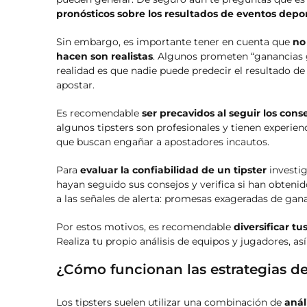
pronósticos sobre los resultados de eventos depor
Sin embargo, es importante tener en cuenta que
no
hacen son realistas
. Algunos prometen “ganancias g
realidad es que nadie puede predecir el resultado d
apostar.
Es recomendable
ser precavidos al seguir los cons
algunos tipsters son profesionales y tienen experien
que buscan engañar a apostadores incautos.
Para
evaluar la confiabilidad de un tipster
investig
hayan seguido sus consejos y verifica si han obteni
a las señales de alerta: promesas exageradas de gan
Por estos motivos, es recomendable
diversificar t
Realiza tu propio análisis de equipos y jugadores, a
¿Cómo funcionan las estrategias de 
Los tipsters suelen utilizar una combinación de
anál