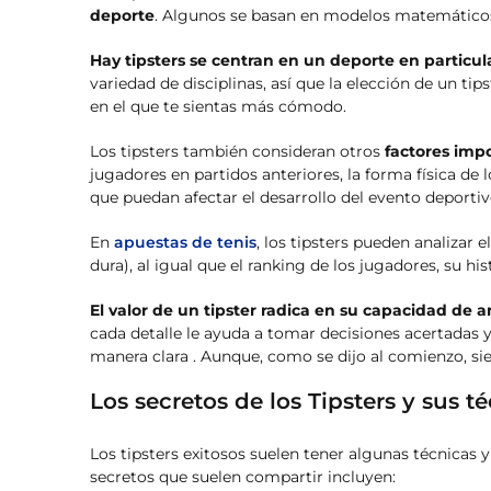
deporte
. Algunos se basan en modelos matemáticos 
Hay tipsters se centran en un deporte en particul
variedad de disciplinas, así que la elección de un tip
en el que te sientas más cómodo.
Los tipsters también consideran otros
factores impo
jugadores en partidos anteriores, la forma física de 
que puedan afectar el desarrollo del evento deportiv
En
apuestas de tenis
, los tipsters pueden analizar e
dura), al igual que el ranking de los jugadores, su hi
El valor de un tipster radica en su capacidad de 
cada detalle le ayuda a tomar decisiones acertadas 
manera clara . Aunque, como se dijo al comienzo, s
Los secretos de los Tipsters y sus t
Los tipsters exitosos suelen tener algunas técnicas 
secretos que suelen compartir incluyen: