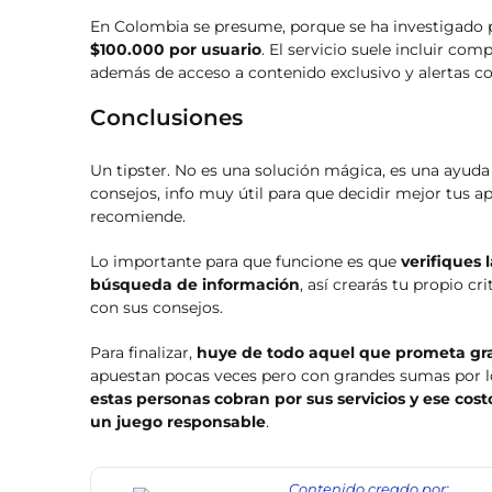
En Colombia se presume, porque se ha investigado 
$100.000 por usuario
. El servicio suele incluir com
además de acceso a contenido exclusivo y alertas 
Conclusiones
Un tipster. No es una solución mágica, es una ayuda 
consejos, info muy útil para que decidir mejor tus ap
recomiende.
Lo importante para que funcione es que
verifiques l
búsqueda de información
, así crearás tu propio c
con sus consejos.
Para finalizar,
huye de todo aquel que prometa gr
apuestan pocas veces pero con grandes sumas por lo
estas personas cobran por sus servicios y ese co
un juego responsable
.
Contenido creado por: