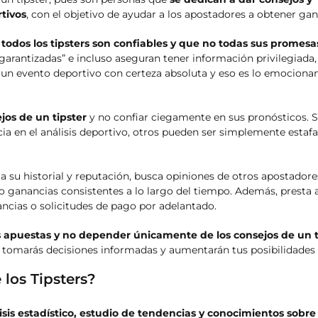
tivos
, con el objetivo de ayudar a los apostadores a obtener gan
 todos los tipsters son confiables y que no todas sus promes
arantizadas” e incluso aseguran tener información privilegiada,
e un evento deportivo con certeza absoluta y eso es lo emociona
ejos de un tipster
y no confiar ciegamente en sus pronósticos. S
cia en el análisis deportivo, otros pueden ser simplemente estaf
a su historial y reputación, busca opiniones de otros apostador
do ganancias consistentes a lo largo del tiempo. Además, presta 
ancias o solicitudes de pago por adelantado.
us apuestas y no depender únicamente de los consejos de un t
sí tomarás decisiones informadas y aumentarán tus posibilidades 
los Tipsters?
isis estadístico, estudio de tendencias y conocimientos sobre