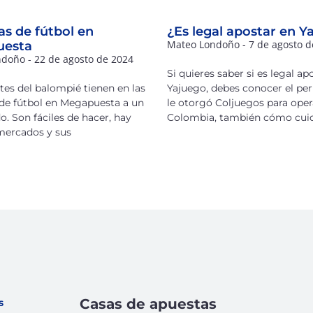
s de fútbol en
¿Es legal apostar en Y
Mateo Londoño
7 de agosto d
esta
ndoño
22 de agosto de 2024
Si quieres saber si es legal ap
es del balompié tienen en las
Yajuego, debes conocer el pe
de fútbol en Megapuesta a un
le otorgó Coljuegos para oper
o. Son fáciles de hacer, hay
Colombia, también cómo cui
ercados y sus
Casas de apuestas