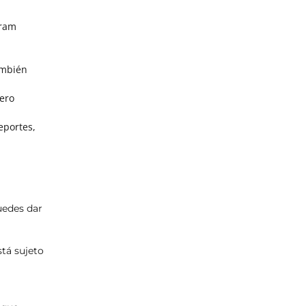
gram
ambién
ero
eportes,
uedes dar
stá sujeto