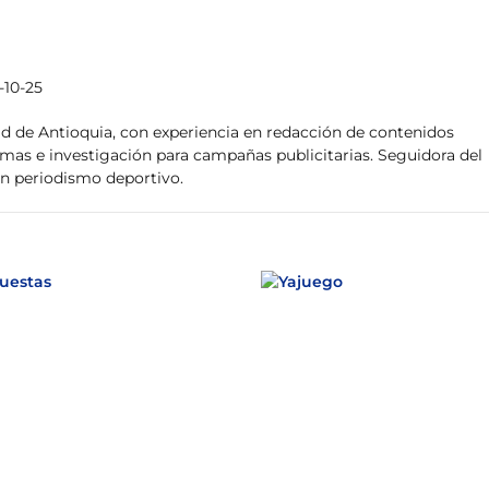
-10-25
ad de Antioquia, con experiencia en redacción de contenidos
emas e investigación para campañas publicitarias. Seguidora del
en periodismo deportivo.