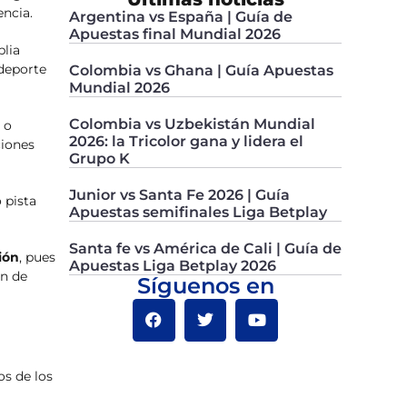
encia.
Argentina vs España | Guía de
Apuestas final Mundial 2026
plia
 deporte
Colombia vs Ghana | Guía Apuestas
Mundial 2026
Colombia vs Uzbekistán Mundial
 o
2026: la Tricolor gana y lidera el
ciones
Grupo K
Junior vs Santa Fe 2026 | Guía
 pista
Apuestas semifinales Liga Betplay
Santa fe vs América de Cali | Guía de
ión
, pues
Apuestas Liga Betplay 2026
ón de
Síguenos en
os de los