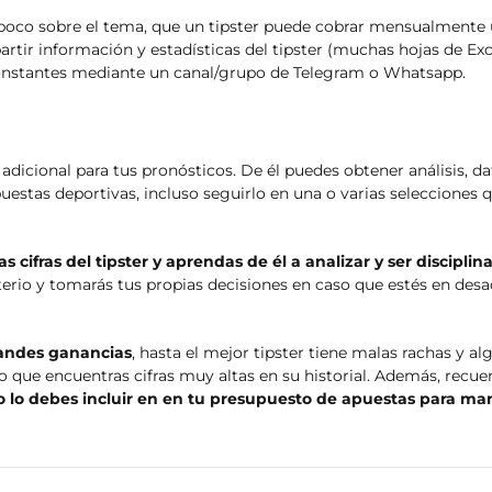
poco sobre el tema, que un tipster puede cobrar mensualmente
partir información y estadísticas del tipster (muchas hojas de Exc
constantes mediante un canal/grupo de Telegram o Whatsapp.
adicional para tus pronósticos. De él puedes obtener análisis, da
uestas deportivas, incluso seguirlo en una o varias selecciones 
as cifras del tipster y aprendas de él a analizar y ser disciplin
riterio y tomarás tus propias decisiones en caso que estés en des
andes ganancias
, hasta el mejor tipster tiene malas rachas y a
 que encuentras cifras muy altas en su historial. Además, recue
sto lo debes incluir en en tu presupuesto de apuestas para m