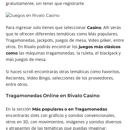
gratuitamente, sin tener que registrarte.
Para ingresar solo tienes que seleccionar
Allí verás
Casino
.
que te ofrecen diferentes temáticas como Más populares,
Tragamonedas, Jackpots, Juegos de mesa, Video póker, entre
otros. En Rivalo podrás encontrar los
juegos más clásicos
las máquinas tragamonedas, la ruleta, el blackjack y
como
más juegos de mesa.
Si haces scroll encontrarás otras temáticas como Favoritos,
Recientes, Video Bingo, selecciones de los proveedores,
entre otros.
Tragamonedas Online en Rivalo Casino
En la sección
Más populares o en Tragamonedas
encontrarás slots con gráficos y sonidos convencionales,
otros en 3D, con movimientos, imágenes y sonidos diversos
y atrapantes de las temáticas que puedas imaginar.