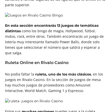
parte superior.
En esta sección encontrarás 13 juegos de temáticas
como los bingo de magia, Hollywood, fútbol,
distintas
motos, rock, entre otros. También encontrarás un juego de
lotería muy interesante llamado Power Balls, donde solo
tienes que seleccionar el número que saldrá y esperar a
que salga.
Ruleta Online en Rivalo Casino
No podía faltar la
, en los
ruleta, uno de los más clásicos
juegos en Rivalo Casino. En la sección de Juegos de mesa
hay muchos juegos de proveedores como Amusnet
Interactive, World Match, Gaming 1 y Espresso.
Entre sus
puedes jugar a la ruleta
muchas opciones