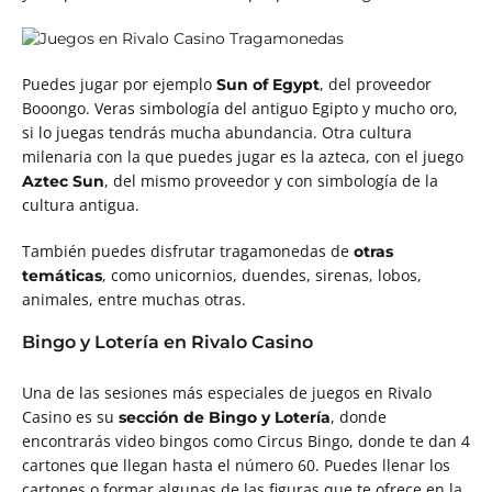
Puedes jugar por ejemplo
, del proveedor
Sun of Egypt
Booongo. Veras simbología del antiguo Egipto y mucho oro,
si lo juegas tendrás mucha abundancia. Otra cultura
milenaria con la que puedes jugar es la azteca, con el juego
, del mismo proveedor y con simbología de la
Aztec Sun
cultura antigua.
También puedes disfrutar tragamonedas de
otras
, como unicornios, duendes, sirenas, lobos,
temáticas
animales, entre muchas otras.
Bingo y Lotería en Rivalo Casino
Una de las sesiones más especiales de juegos en Rivalo
Casino es su
, donde
sección de Bingo y Lotería
encontrarás video bingos como Circus Bingo, donde te dan 4
cartones que llegan hasta el número 60. Puedes llenar los
cartones o formar algunas de las figuras que te ofrece en la