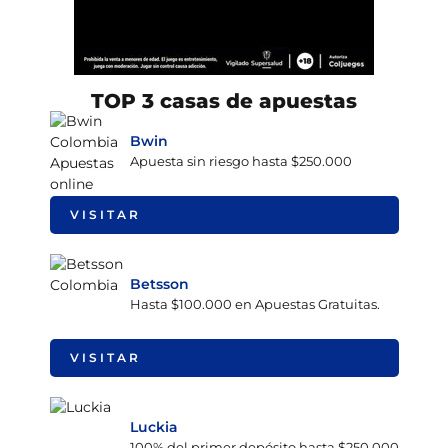
TOP 3 casas de apuestas
Bwin
Apuesta sin riesgo hasta $250.000
VISITAR
Betsson
Hasta $100.000 en Apuestas Gratuitas.
VISITAR
Luckia
100% del primer depósito hasta $250.000