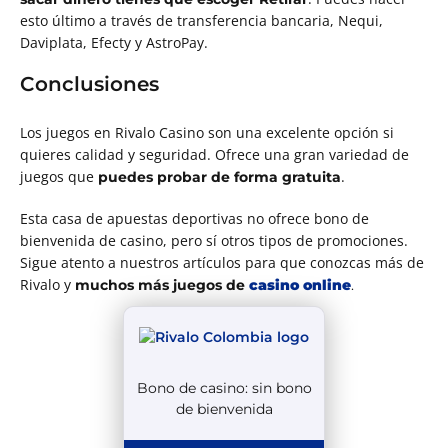
esto último a través de transferencia bancaria, Nequi,
Daviplata, Efecty y AstroPay.
Conclusiones
Los juegos en Rivalo Casino son una excelente opción si
quieres calidad y seguridad. Ofrece una gran variedad de
juegos que
.
puedes probar de forma gratuita
Esta casa de apuestas deportivas no ofrece bono de
bienvenida de casino, pero sí otros tipos de promociones.
Sigue atento a nuestros artículos para que conozcas más de
Rivalo y
muchos más juegos de
casino online
.
Bono de casino: sin bono
de bienvenida