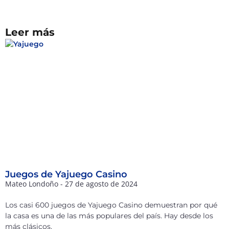
Leer más
Juegos de Yajuego Casino
Mateo Londoño
27 de agosto de 2024
Los casi 600 juegos de Yajuego Casino demuestran por qué
la casa es una de las más populares del país. Hay desde los
más clásicos,