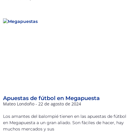
Apuestas de fútbol en Megapuesta
Mateo Londoño
22 de agosto de 2024
Los amantes del balompié tienen en las apuestas de fútbol
en Megapuesta a un gran aliado. Son fáciles de hacer, hay
muchos mercados y sus