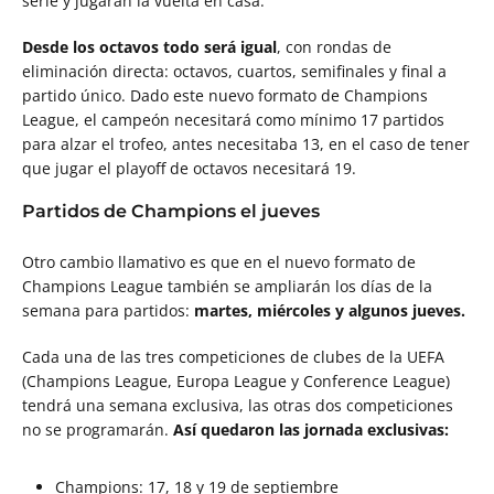
serie y jugarán la vuelta en casa.
Desde los octavos todo será igual
, con rondas de
eliminación directa: octavos, cuartos, semifinales y final a
partido único. Dado este nuevo formato de Champions
League, el campeón necesitará como mínimo 17 partidos
para alzar el trofeo, antes necesitaba 13, en el caso de tener
que jugar el playoff de octavos necesitará 19.
Partidos de Champions el jueves
Otro cambio llamativo es que en el nuevo formato de
Champions League también se ampliarán los días de la
semana para partidos:
martes, miércoles y algunos jueves.
Cada una de las tres competiciones de clubes de la UEFA
(Champions League, Europa League y Conference League)
tendrá una semana exclusiva, las otras dos competiciones
no se programarán.
Así quedaron las jornada exclusivas:
Champions: 17, 18 y 19 de septiembre