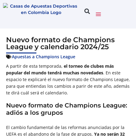
Nuevo formato de Champions
League y calendario 2024/25
Apuestas a Champions League
A partir de esta temporada,
el torneo de clubes más
popular del mundo tendrá muchas novedades
. En este
espacio te explicaré el nuevo formato de Champions League,
para que entiendas los cambios a parir de este año, además
te dirá cuál será el calendario.
Nuevo formato de Champions League:
adiós a los grupos
El cambio fundamental de las reformas anunciadas por la
UEFA es el abandono de la fase de grupos.
Ya no serán 32