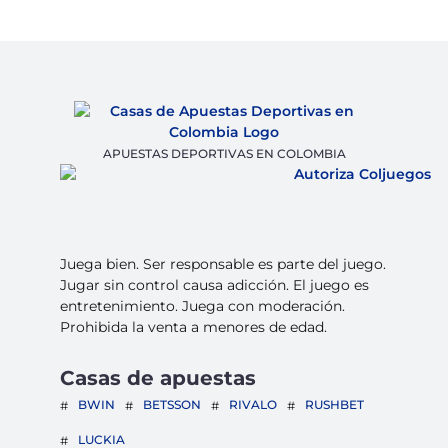
APUESTAS DEPORTIVAS EN COLOMBIA
Juega bien. Ser responsable es parte del juego.
Jugar sin control causa adicción. El juego es
entretenimiento. Juega con moderación.
Prohibida la venta a menores de edad.
Casas de apuestas
BWIN
BETSSON
RIVALO
RUSHBET
LUCKIA