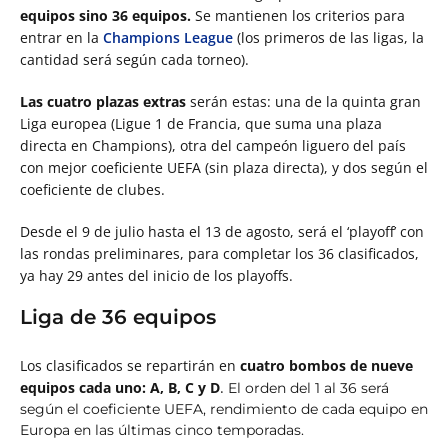
equipos sino 36 equipos.
Se mantienen los criterios para
entrar en la
Champions League
(los primeros de las ligas, la
cantidad será según cada torneo).
Las cuatro plazas extras
serán estas: una de la quinta gran
Liga europea (Ligue 1 de Francia, que suma una plaza
directa en Champions), otra del campeón liguero del país
con mejor coeficiente UEFA (sin plaza directa), y dos según el
coeficiente de clubes.
Desde
el 9 de julio hasta el 13 de agosto
, será el ‘playoff’ con
las rondas preliminares, para completar los 36 clasificados,
ya hay 29 antes del inicio de los playoffs.
Liga de 36 equipos
Los clasificados se repartirán en
cuatro bombos de nueve
equipos cada uno: A, B, C y D
.
El orden del 1 al 36 será
según el coeficiente UEFA, rendimiento de cada equipo en
Europa en las últimas cinco temporadas.