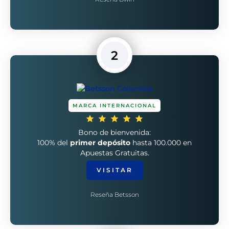
2
MARCA INTERNACIONAL
Bono de bienvenida:
100% del
primer depósito
hasta 100.000 en
Apuestas Gratuitas.
VISITAR
Reseña Betsson