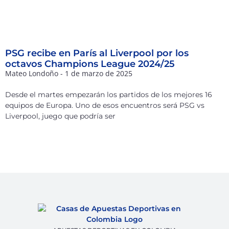
PSG recibe en París al Liverpool por los
octavos Champions League 2024/25
Mateo Londoño
1 de marzo de 2025
Desde el martes empezarán los partidos de los mejores 16
equipos de Europa. Uno de esos encuentros será PSG vs
Liverpool, juego que podría ser