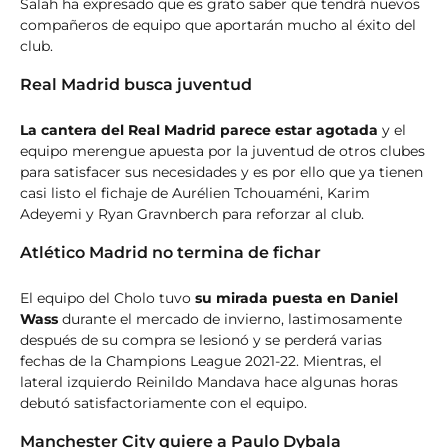
Salah ha expresado que es grato saber que tendrá nuevos
compañeros de equipo que aportarán mucho al éxito del
club.
Real Madrid busca juventud
La cantera del Real Madrid parece estar agotada
y el
equipo merengue apuesta por la juventud de otros clubes
para satisfacer sus necesidades y es por ello que ya tienen
casi listo el fichaje de Aurélien Tchouaméni, Karim
Adeyemi y Ryan Gravnberch para reforzar al club.
Atlético Madrid no termina de fichar
El equipo del Cholo tuvo
su mirada puesta en Daniel
Wass
durante el mercado de invierno, lastimosamente
después de su compra se lesionó y se perderá varias
fechas de la Champions League 2021-22. Mientras, el
lateral izquierdo Reinildo Mandava hace algunas horas
debutó satisfactoriamente con el equipo.
Manchester City quiere a Paulo Dybala