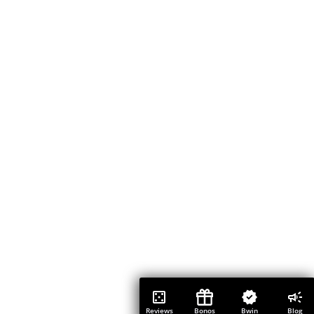
Reviews
Bonos
Bwin
Blog