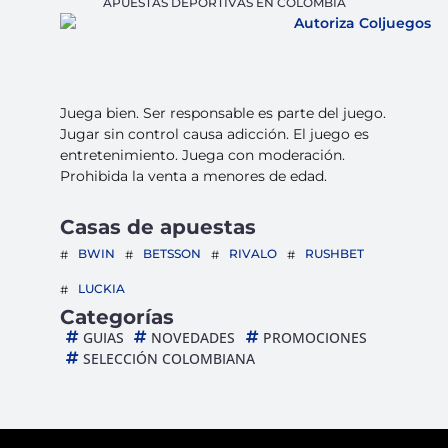
APUESTAS DEPORTIVAS EN COLOMBIA
Juega bien. Ser responsable es parte del juego.
Jugar sin control causa adicción. El juego es
entretenimiento. Juega con moderación.
Prohibida la venta a menores de edad.
Casas de apuestas
BWIN
BETSSON
RIVALO
RUSHBET
LUCKIA
Categorías
GUIAS
NOVEDADES
PROMOCIONES
SELECCIÓN COLOMBIANA