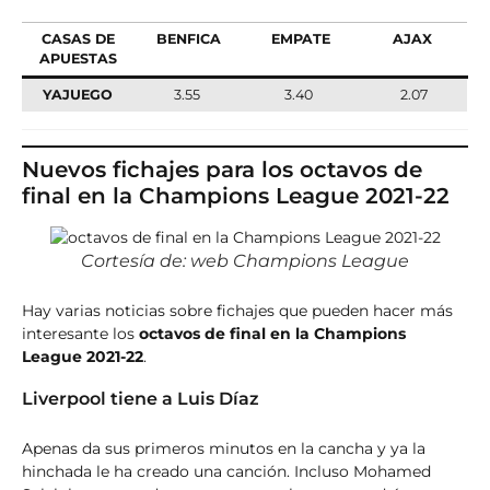
CASAS DE
BENFICA
EMPATE
AJAX
APUESTAS
YAJUEGO
3.55
3.40
2.07
Nuevos fichajes para los octavos de
final en la Champions League 2021-22
Cortesía de: web Champions League
Hay varias noticias sobre fichajes que pueden hacer más
interesante los
octavos de final en la Champions
League 2021-22
.
Liverpool tiene a Luis Díaz
Apenas da sus primeros minutos en la cancha y ya la
hinchada le ha creado una canción. Incluso Mohamed