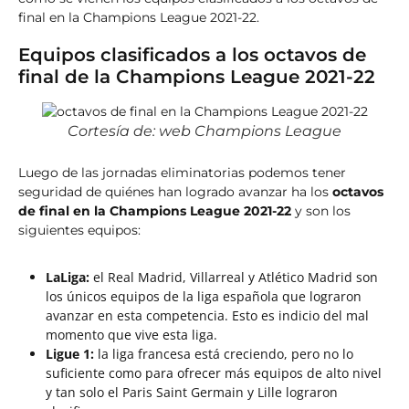
final en la Champions League 2021-22.
Equipos clasificados a los octavos de
final de la Champions League 2021-22
Cortesía de: web Champions League
Luego de las jornadas eliminatorias podemos tener
seguridad de quiénes han logrado avanzar ha los
octavos
de final en la Champions League 2021-22
y son los
siguientes equipos:
LaLiga:
el Real Madrid, Villarreal y Atlético Madrid son
los únicos equipos de la liga española que lograron
avanzar en esta competencia. Esto es indicio del mal
momento que vive esta liga.
Ligue 1:
la liga francesa está creciendo, pero no lo
suficiente como para ofrecer más equipos de alto nivel
y tan solo el Paris Saint Germain y Lille lograron