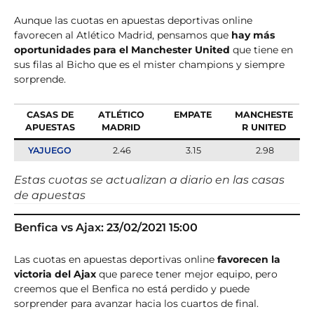
Aunque las cuotas en apuestas deportivas online
favorecen al Atlético Madrid, pensamos que
hay más
oportunidades para el Manchester United
que tiene en
sus filas al Bicho que es el mister champions y siempre
sorprende.
CASAS DE
ATLÉTICO
EMPATE
MANCHESTE
APUESTAS
MADRID
R UNITED
YAJUEGO
2.46
3.15
2.98
Estas cuotas se actualizan a diario en las casas
de apuestas
Benfica vs Ajax: 23/02/2021 15:00
Las cuotas en apuestas deportivas online
favorecen la
victoria del Ajax
que parece tener mejor equipo, pero
creemos que el Benfica no está perdido y puede
sorprender para avanzar hacia los cuartos de final.