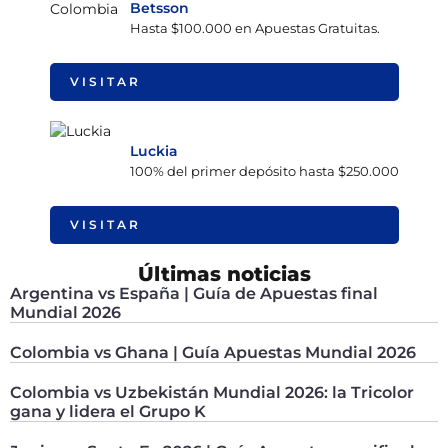
Betsson
Hasta $100.000 en Apuestas Gratuitas.
VISITAR
Luckia
100% del primer depósito hasta $250.000
VISITAR
Últimas noticias
Argentina vs España | Guía de Apuestas final
Mundial 2026
Colombia vs Ghana | Guía Apuestas Mundial 2026
Colombia vs Uzbekistán Mundial 2026: la Tricolor
gana y lidera el Grupo K