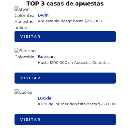
TOP 3 casas de apuestas
Bwin
Apuesta sin riesgo hasta $250.000
VISITAR
Betsson
Hasta $100.000 en Apuestas Gratuitas.
VISITAR
Luckia
100% del primer depósito hasta $250.000
VISITAR