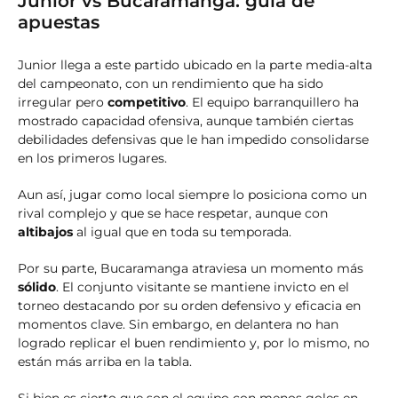
Junior vs Bucaramanga: guía de
apuestas
Junior llega a este partido ubicado en la parte media-alta
del campeonato, con un rendimiento que ha sido
irregular pero
competitivo
. El equipo barranquillero ha
mostrado capacidad ofensiva, aunque también ciertas
debilidades defensivas que le han impedido consolidarse
en los primeros lugares.
Aun así, jugar como local siempre lo posiciona como un
rival complejo y que se hace respetar, aunque con
altibajos
al igual que en toda su temporada.
Por su parte, Bucaramanga atraviesa un momento más
sólido
. El conjunto visitante se mantiene invicto en el
torneo destacando por su orden defensivo y eficacia en
momentos clave. Sin embargo, en delantera no han
logrado replicar el buen rendimiento y, por lo mismo, no
están más arriba en la tabla.
Si bien es cierto que son el equipo con menos goles en