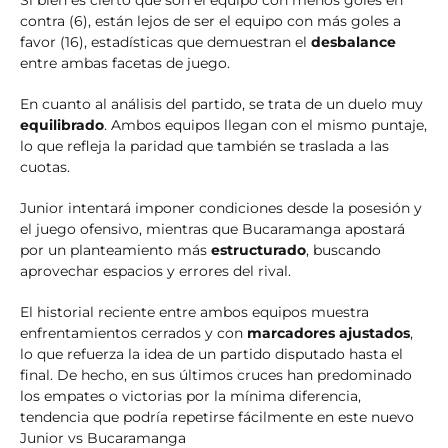
contra (6), están lejos de ser el equipo con más goles a
favor (16), estadísticas que demuestran el
desbalance
entre ambas facetas de juego.
En cuanto al análisis del partido, se trata de un duelo muy
equilibrado
. Ambos equipos llegan con el mismo puntaje,
lo que refleja la paridad que también se traslada a las
cuotas.
Junior intentará imponer condiciones desde la posesión y
el juego ofensivo, mientras que Bucaramanga apostará
por un planteamiento más
estructurado
, buscando
aprovechar espacios y errores del rival.
El historial reciente entre ambos equipos muestra
enfrentamientos cerrados y con
marcadores ajustados
,
lo que refuerza la idea de un partido disputado hasta el
final. De hecho, en sus últimos cruces han predominado
los empates o victorias por la mínima diferencia,
tendencia que podría repetirse fácilmente en este nuevo
Junior vs Bucaramanga