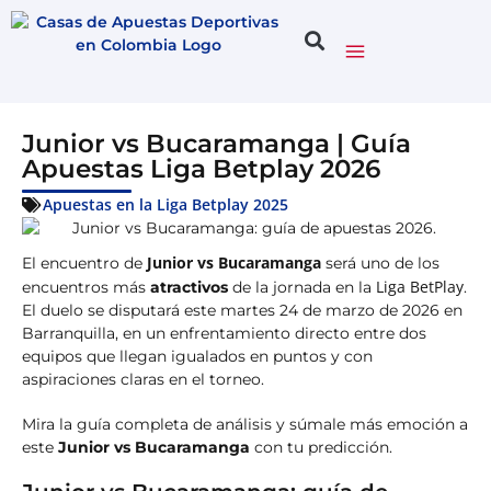
Junior vs Bucaramanga | Guía
Apuestas Liga Betplay 2026
Apuestas en la Liga Betplay 2025
Junior vs
Bucaramanga
El encuentro de
será uno de los
Liga BetPlay
encuentros más
atractivos
de la jornada en la
.
El duelo se disputará este martes 24 de marzo de 2026 en
Barranquilla, en un enfrentamiento directo entre dos
equipos que llegan igualados en puntos y con
aspiraciones claras en el torneo.
Mira la guía completa de análisis y súmale más emoción a
este
Junior vs Bucaramanga
con tu predicción.