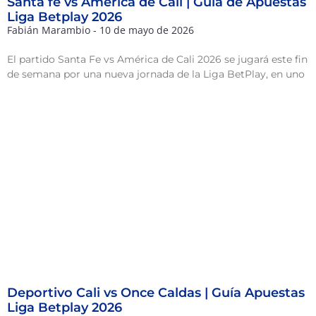
Santa fe vs América de Cali | Guía de Apuestas
Liga Betplay 2026
Fabián Marambio
10 de mayo de 2026
El partido Santa Fe vs América de Cali 2026 se jugará este fin
de semana por una nueva jornada de la Liga BetPlay, en uno
Deportivo Cali vs Once Caldas | Guía Apuestas
Liga Betplay 2026