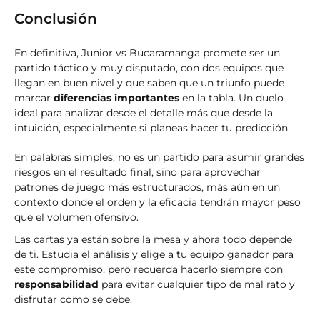
Conclusión
En definitiva, Junior vs Bucaramanga promete ser un
partido táctico y muy disputado, con dos equipos que
llegan en buen nivel y que saben que un triunfo puede
marcar
diferencias importantes
en la tabla. Un duelo
ideal para analizar desde el detalle más que desde la
intuición, especialmente si planeas hacer tu predicción.
En palabras simples, no es un partido para asumir grandes
riesgos en el resultado final, sino para aprovechar
patrones de juego más estructurados, más aún en un
contexto donde el orden y la eficacia tendrán mayor peso
que el volumen ofensivo.
Las cartas ya están sobre la mesa y ahora todo depende
de ti. Estudia el análisis y elige a tu equipo ganador para
este compromiso, pero recuerda hacerlo siempre con
responsabilidad
para evitar cualquier tipo de mal rato y
disfrutar como se debe.